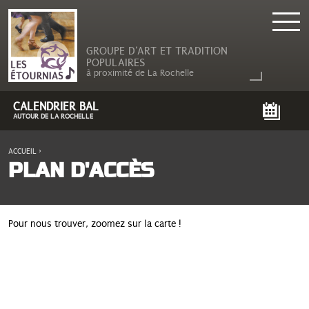
GROUPE D'ART ET TRADITION
POPULAIRES
à proximité de La Rochelle
CALENDRIER BAL
AUTOUR DE LA ROCHELLE
ACCUEIL
›
VOUS ÊTES ICI
PLAN D'ACCÈS
Pour nous trouver, zoomez sur la carte !