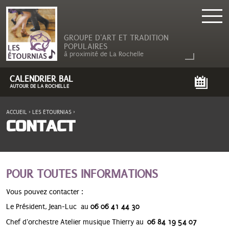
GROUPE D'ART ET TRADITION
POPULAIRES
à proximité de La Rochelle
CALENDRIER BAL
AUTOUR DE LA ROCHELLE
ACCUEIL
›
LES ÉTOURNIAS
›
VOUS ÊTES ICI
CONTACT
POUR TOUTES INFORMATIONS
Vous pouvez contacter :
Le Président, Jean-Luc au
06 06 41 44 30
Chef d'orchestre Atelier musique Thierry au
06 84 19 54 07