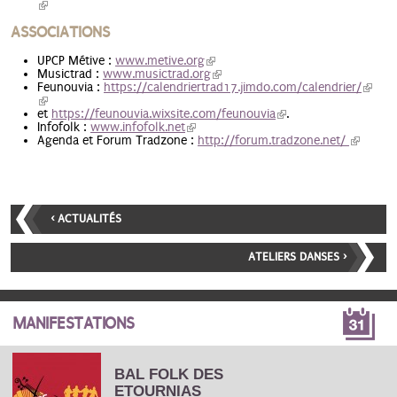
(link is external)
ASSOCIATIONS
UPCP Métive :
www.metive.
org
(link is external)
Musictrad :
www.musictrad.org
(link is external)
Feunouvia :
https://calendriertrad17.jimdo.com/calendrier/
(link i
(link is external)
extern
et
https://feunouvia.wixsite.com/feunouvia
(link is external)
.
Infofolk :
www.infofolk.net
(link is external)
Agenda et Forum Tradzone :
http://forum.tradzone.net/
(link is
external
‹ ACTUALITÉS
ATELIERS DANSES ›
MANIFESTATIONS
BAL FOLK DES
ETOURNIAS