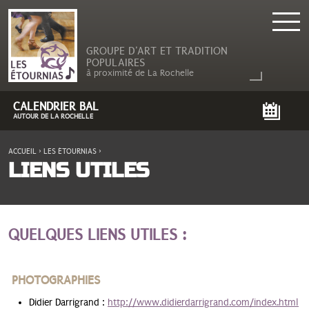
GROUPE D'ART ET TRADITION
POPULAIRES
à proximité de La Rochelle
CALENDRIER BAL
AUTOUR DE LA ROCHELLE
ACCUEIL
›
LES ÉTOURNIAS
›
VOUS ÊTES ICI
LIENS UTILES
QUELQUES LIENS UTILES :
PHOTOGRAPHIES
Didier Darrigrand :
http://www.didierdarrigrand.com/index.html