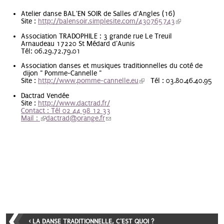
Atelier danse BAL'EN SOIR de Salles d'Angles (16)
Site :
http://balensoir.simplesite.com/430765743
(link is
external)
Association TRADOPHILE :
3 grande rue
Le Treuil
Arnaudeau
17220 St Médard d'Aunis
Tél: 06.29.72.79.01
Association danses et musiques traditionnelles du coté de
dijon " Pomme-Cannelle "
Site :
http://www.pomme-cannelle.eu
(link is external)
Tél :
03.80.46.40.95
Dactrad Vendée
Site :
http://www.dactrad.fr/
Contact : Tél 02 44 98 12 33
Mail :
(link is external)
dactrad@orange.fr
(link sends e-mail)
‹ LA DANSE TRADITIONNELLE, C'EST QUOI ?