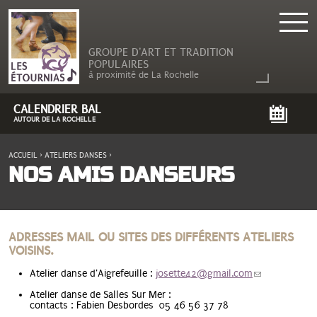
GROUPE D'ART ET TRADITION
POPULAIRES
à proximité de La Rochelle
CALENDRIER BAL
AUTOUR DE LA ROCHELLE
ACCUEIL
›
ATELIERS DANSES
›
VOUS ÊTES ICI
NOS AMIS DANSEURS
ADRESSES MAIL OU SITES DES DIFFÉRENTS ATELIERS
VOISINS.
Atelier danse d'Aigrefeuille :
josette42@gmail.com
(link sends e-
mail)
Atelier danse de Salles Sur Mer :
contacts : Fabien Desbordes 05 46 56 37 78