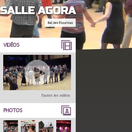
 SALLE AGORA
Bal des Etournias
VIDÉOS
Toutes les vidéos
PHOTOS