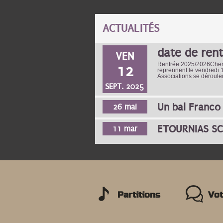
ACTUALITÉS
date de rent
VEN
Rentrée 2025/2026Chers a
12
reprennent le vendredi
Associations se déroule
SEPT. 2025
Un bal Franco
26 mai
ETOURNIAS S
11 mar
PAGES
Partitions
Vot