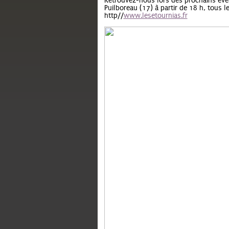
Retrouvez-nous lors des prochains évén
Puilboreau (17) à partir de 18 h, tous le
http//
www.lesetournias.fr