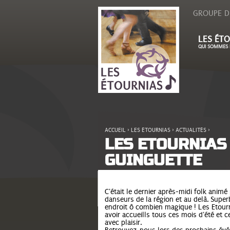
GROUPE D
LES ÉTO
QUI SOMMES 
ACCUEIL
›
LES ÉTOURNIAS
›
ACTUALITÉS
›
VOUS ÊTES ICI
LES ETOURNIAS
GUINGUETTE
C'était le dernier après-midi folk an
danseurs de la région et au delà. Supe
endroit ô combien magique ! Les Etourn
avoir accueills tous ces mois d'été et c
avec plaisir.