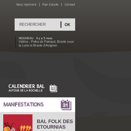
Nous rejoindre
Plan d'accès
Contact
Rechercher
FORMULAIRE DE
RECHERCHE
NOUVEAU
Il y a 5 mois
Vidéos ; Polka de Paimpol, Branle sous
la Lune et Branle d'Avignon
CALENDRIER BAL
AUTOUR DE LA ROCHELLE
MANIFESTATIONS
BAL FOLK DES
ETOURNIAS