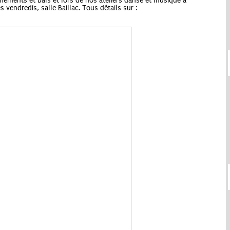
ements et bals et lors de nos ateliers danse et musique à
s vendredis, salle Baillac. Tous détails sur :