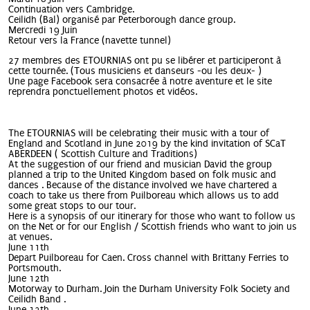
Continuation vers Cambridge.
Ceilidh (Bal) organisé par Peterborough dance group.
Mercredi 19 Juin
Retour vers la France (navette tunnel)
27 membres des ETOURNIAS ont pu se libérer et participeront à
cette tournée. (Tous musiciens et danseurs -ou les deux- )
Une page Facebook sera consacrée à notre aventure et le site
reprendra ponctuellement photos et vidéos.
The ETOURNIAS will be celebrating their music with a tour of
England and Scotland in June 2019 by the kind invitation of SCaT
ABERDEEN ( Scottish Culture and Traditions)
At the suggestion of our friend and musician David the group
planned a trip to the United Kingdom based on folk music and
dances . Because of the distance involved we have chartered a
coach to take us there from Puilboreau which allows us to add
some great stops to our tour.
Here is a synopsis of our itinerary for those who want to follow us
on the Net or for our English / Scottish friends who want to join us
at venues.
June 11th
Depart Puilboreau for Caen. Cross channel with Brittany Ferries to
Portsmouth.
June 12th
Motorway to Durham. Join the Durham University Folk Society and
Ceilidh Band .
June 13th