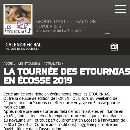
GROUPE D'ART ET TRADITION
POPULAIRES
à proximité de La Rochelle
CALENDRIER BAL
AUTOUR DE LA ROCHELLE
ACCUEIL
›
LES ÉTOURNIAS
›
ACTUALITÉS
›
VOUS ÊTES ICI
LA TOURNÉE DES ETOURNIAS
EN ÉCOSSE 2019
Cette année sera riche en événements chez les ETOURNIAS.
Outre la deuxième édition de FOK EN FOLIE lors du weekend de
Pâques, nous préparons en effet notre voyage en Ecosse pour le
mois de Juin.
Après notre première sortie au delà de nos frontières en Irlande en
2016, , nous allons en effet exporter notre musique et nos danses
au Royaume Uni, et tout particulièrement en Ecosse à l'invitation de
la SCaT (Scottish Culture and Traditions) suggérée par notre ami
David, flûtiste dans l'association.