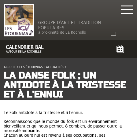
GROUPE D'ART ET TRADITION
POPULAIRES
à proximité de La Rochelle
CALENDRIER BAL
AUTOUR DE LA ROCHELLE
ACCUEIL
›
LES ÉTOURNIAS
›
ACTUALITÉS
›
VOUS ÊTES ICI
LA DANSE FOLK ; UN
ANTIDOTE À LA TRISTESSE
ET À L'ENNUI
Le Folk antidote à la tristesse et à l'ennui.
Reconnaissons que le monde du folk est un environnement
bienveillant et qui nous permet, ô combien, de passer outre la
morosité ambiante.
Chacun aujourd'hui est revenu à ses occupations, ses