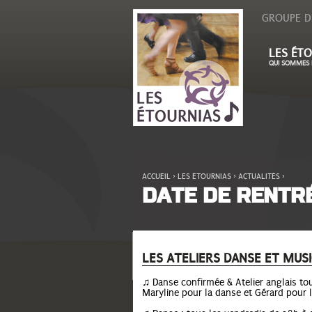
GROUPE D
LES ÉTO
QUI SOMMES 
ACCUEIL
›
LES ÉTOURNIAS
›
ACTUALITÉS
›
VOUS ÊTES ICI
DATE DE RENTR
LES ATELIERS DANSE ET MUS
♫ Danse confirmée & Atelier anglais to
Maryline pour la danse et Gérard pour l