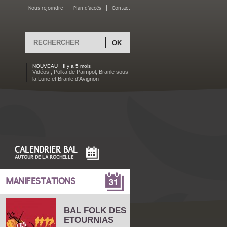
Nous rejoindre
Plan d'accès
Contact
Rechercher
FORMULAIRE DE
RECHERCHE
NOUVEAU
Il y a 5 mois
Vidéos ; Polka de Paimpol, Branle sous
la Lune et Branle d'Avignon
CALENDRIER BAL
AUTOUR DE LA ROCHELLE
MANIFESTATIONS
BAL FOLK DES
ETOURNIAS